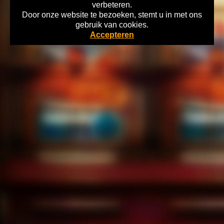
verbeteren.
Door onze website te bezoeken, stemt u in met ons
Home
gebruik van cookies.
Copyright 2026 Gokkasten-Archief.nl Lees hier alles over de Historie
Accepteren
Nederlandse Kansspelen