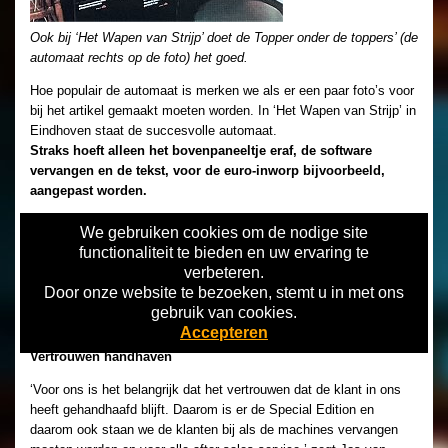
Ook bij ‘Het Wapen van Strijp’ doet de Topper onder de toppers’ (de
automaat rechts op de foto) het goed.
Hoe populair de automaat is merken we als er een paar foto’s voor
bij het artikel gemaakt moeten worden. In ‘Het Wapen van Strijp’ in
Eindhoven staat de succesvolle automaat.
Straks hoeft alleen het bovenpaneeltje eraf, de software
vervangen en de tekst, voor de euro-inworp bijvoorbeeld,
aangepast worden.
Maar de Special Edition draait al en desgevraagd zegt eigenaresse
We gebruiken cookies om de nodige site
Ria van ‘Het Wapen’ dat ze de automaat niet kwijt wil. ‘Iedereen
functionaliteit te bieden en uw ervaring te
gaat er meteen naar toe, hij is razend populair bij de klanten. En hij
verbeteren.
staat er toch al meer dan tien jaar.’ Niet alleen in de horeca, ook in
Door onze website te bezoeken, stemt u in met ons
de amusementscentra is de Club 2000 nog steeds prominent
gebruik van cookies.
aanwezig en blijft hij een gewilde automaat voor de bezoekers.
Accepteren
Vertrouwen handhaven
‘Voor ons is het belangrijk dat het vertrouwen dat de klant in ons
heeft gehandhaafd blijft. Daarom is er de Special Edition en
daarom ook staan we de klanten bij als de machines vervangen