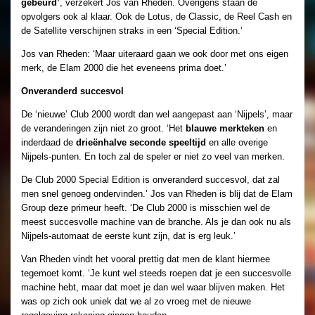
gebeurd’
, verzekert Jos van Rheden. Overigens staan de
opvolgers ook al klaar. Ook de Lotus, de Classic, de Reel Cash en
de Satellite verschijnen straks in een ‘Special Edition.’
Jos van Rheden: ‘Maar uiteraard gaan we ook door met ons eigen
merk, de Elam 2000 die het eveneens prima doet.’
Onveranderd succesvol
De ‘nieuwe’ Club 2000 wordt dan wel aangepast aan ‘Nijpels’, maar
de veranderingen zijn niet zo groot. ‘Het
blauwe merkteken
en
inderdaad de
drieënhalve seconde speeltijd
en alle overige
Nijpels-punten. En toch zal de speler er niet zo veel van merken.
De Club 2000 Special Edition is onveranderd succesvol, dat zal
men snel genoeg ondervinden.’ Jos van Rheden is blij dat de Elam
Group deze primeur heeft. ‘De Club 2000 is misschien wel de
meest succesvolle machine van de branche. Als je dan ook nu als
Nijpels-automaat de eerste kunt zijn, dat is erg leuk.’
Van Rheden vindt het vooral prettig dat men de klant hiermee
tegemoet komt. ‘Je kunt wel steeds roepen dat je een succesvolle
machine hebt, maar dat moet je dan wel waar blijven maken. Het
was op zich ook uniek dat we al zo vroeg met de nieuwe