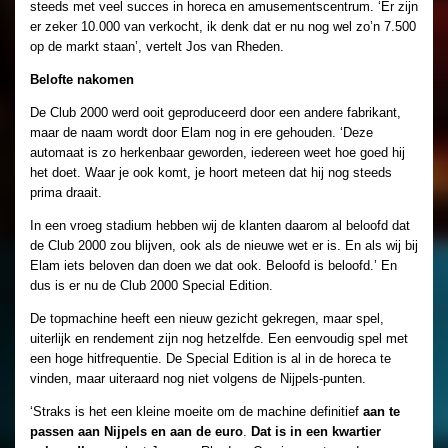
steeds met veel succes in horeca en amusementscentrum. ‘Er zijn
er zeker 10.000 van verkocht, ik denk dat er nu nog wel zo’n 7.500
op de markt staan’, vertelt Jos van Rheden.
Belofte nakomen
De Club 2000 werd ooit geproduceerd door een andere fabrikant,
maar de naam wordt door Elam nog in ere gehouden. ‘Deze
automaat is zo herkenbaar geworden, iedereen weet hoe goed hij
het doet. Waar je ook komt, je hoort meteen dat hij nog steeds
prima draait.
In een vroeg stadium hebben wij de klanten daarom al beloofd dat
de Club 2000 zou blijven, ook als de nieuwe wet er is. En als wij bij
Elam iets beloven dan doen we dat ook. Beloofd is beloofd.’ En
dus is er nu de Club 2000 Special Edition.
De topmachine heeft een nieuw gezicht gekregen, maar spel,
uiterlijk en rendement zijn nog hetzelfde. Een eenvoudig spel met
een hoge hitfrequentie. De Special Edition is al in de horeca te
vinden, maar uiteraard nog niet volgens de Nijpels-punten.
‘Straks is het een kleine moeite om de machine definitief
aan te
passen aan Nijpels en aan de euro
.
Dat is in een kwartier