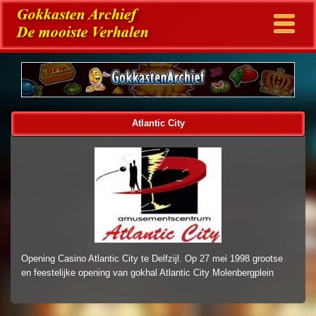
Atlantic City
Opening Casino Atlantic City te Delfzijl. Op 27 mei 1998 grootse
en feestelijke opening van gokhal Atlantic City Molenbergplein