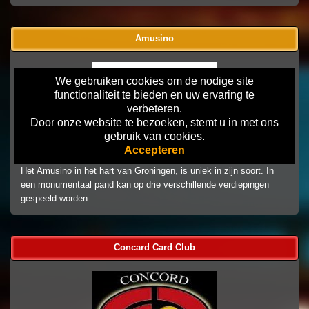
Amusino
We gebruiken cookies om de nodige site
functionaliteit te bieden en uw ervaring te
verbeteren.
Door onze website te bezoeken, stemt u in met ons
gebruik van cookies.
Accepteren
Het Amusino in het hart van Groningen, is uniek in zijn soort. In
een monumentaal pand kan op drie verschillende verdiepingen
gespeeld worden.
Concard Card Club