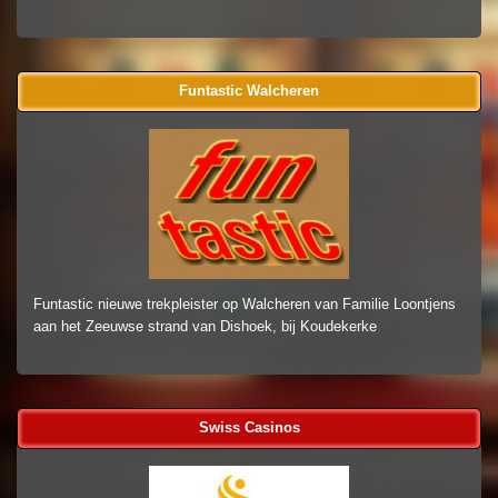
Funtastic Walcheren
Funtastic nieuwe trekpleister op Walcheren van Familie Loontjens
aan het Zeeuwse strand van Dishoek, bij Koudekerke
Swiss Casinos