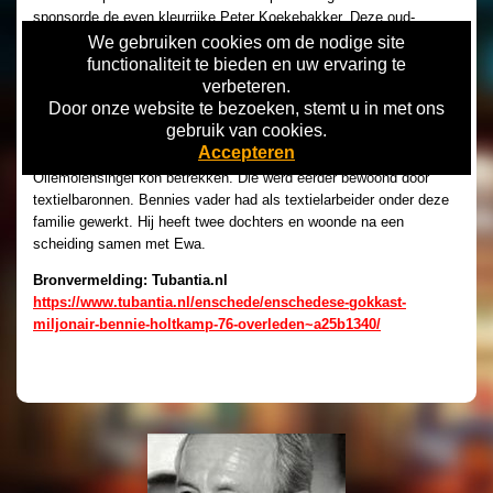
sponsorde de even kleurrijke Peter Koekebakker. Deze oud-
Almeloër runde een asiel in Spanje, naast een gemeentelijk station
We gebruiken cookies om de nodige site
waar straathonden werden vergast. De ‘hondenredder’ (58)
functionaliteit te bieden en uw ervaring te
overleed in 2019.
verbeteren.
Door onze website te bezoeken, stemt u in met ons
Witte villa
gebruik van cookies.
Accepteren
Holtkamp was er trots op dat hij een witte villa aan de
Oliemolensingel kon betrekken. Die werd eerder bewoond door
textielbaronnen. Bennies vader had als textielarbeider onder deze
familie gewerkt. Hij heeft twee dochters en woonde na een
scheiding samen met Ewa.
Bronvermelding: Tubantia.nl
https://www.tubantia.nl/enschede/enschedese-gokkast-
miljonair-bennie-holtkamp-76-overleden~a25b1340/