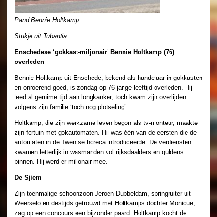
Pand Bennie Holtkamp
Stukje uit Tubantia:
Enschedese ‘gokkast-miljonair’ Bennie Holtkamp (76)
overleden
Bennie Holtkamp uit Enschede, bekend als handelaar in gokkasten
en onroerend goed, is zondag op 76-jarige leeftijd overleden. Hij
leed al geruime tijd aan longkanker, toch kwam zijn overlijden
volgens zijn familie ‘toch nog plotseling’.
Holtkamp, die zijn werkzame leven begon als tv-monteur, maakte
zijn fortuin met gokautomaten. Hij was één van de eersten die de
automaten in de Twentse horeca introduceerde. De verdiensten
kwamen letterlijk in wasmanden vol rijksdaalders en guldens
binnen. Hij werd er miljonair mee.
De Sjiem
Zijn toenmalige schoonzoon Jeroen Dubbeldam, springruiter uit
Weerselo en destijds getrouwd met Holtkamps dochter Monique,
zag op een concours een bijzonder paard. Holtkamp kocht de