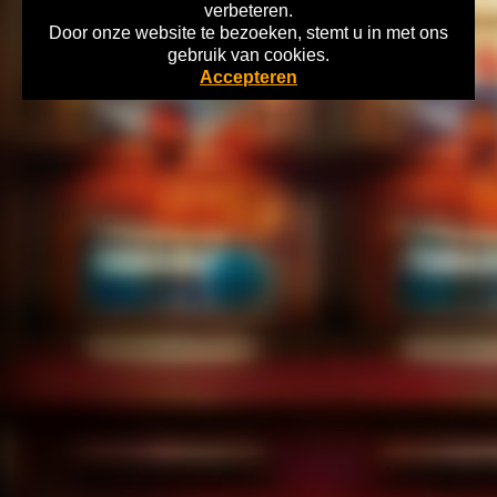
verbeteren.
Door onze website te bezoeken, stemt u in met ons
Home
gebruik van cookies.
Copyright 2026 Gokkasten-Archief.nl Lees hier alles over de Historie
Accepteren
Nederlandse Kansspelen