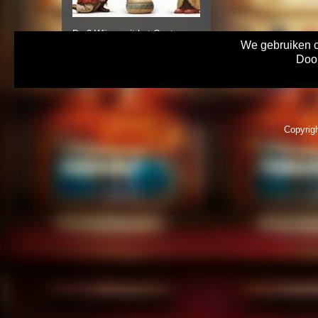
De 3 Wijzen uit het Oosten
We gebruiken co
Frans van Beuningen, Gerrit
Door
Beltman en Karel Lassche.
Copyrigh