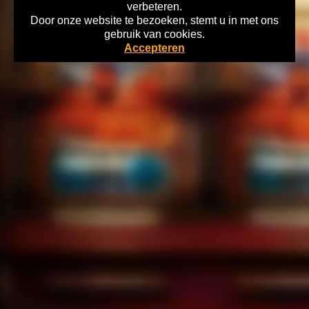
verbeteren.
Door onze website te bezoeken, stemt u in met ons
Home
gebruik van cookies.
Copyright 2026 Gokkasten-Archief.nl Lees hier alles over de Historie
Accepteren
Nederlandse Kansspelen