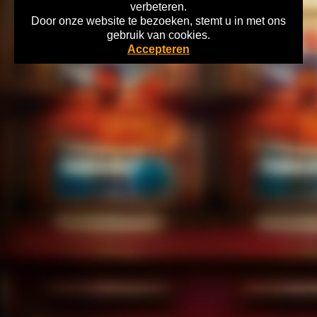
verbeteren.
Door onze website te bezoeken, stemt u in met ons
Home
gebruik van cookies.
Copyright 2026 Gokkasten-Archief.nl Lees hier alles over de Historie
Accepteren
Nederlandse Kansspelen