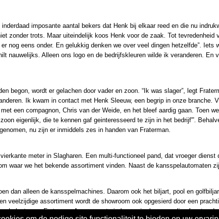
 inderdaad imposante aantal bekers dat Henk bij elkaar reed en die nu indruk
niet zonder trots. Maar uiteindelijk koos Henk voor de zaak. Tot tevredenheid 
rs er nog eens onder. En gelukkig denken we over veel dingen hetzelfde”. Iet
ilt nauwelijks. Alleen ons logo en de bedrijfskleuren wilde ik veranderen. En
eden begon, wordt er gelachen door vader en zoon. “Ik was slager”, legt Frater
eranderen. Ik kwam in contact met Henk Sleeuw, een begrip in onze branche. 
 zee met een compagnon, Chris van der Weide, en het bleef aardig gaan. Toen 
oon eigenlijk, die te kennen gaf geinteresseerd te zijn in het bedrijf'”. Behal
enomen, nu zijn er inmiddels zes in handen van Fraterman.
erkante meter in Slagharen. Een multi-functioneel pand, dat vroeger dienst de
m waar we het bekende assortiment vinden. Naast de kansspelautomaten zijn 
n dan alleen de kansspelmachines. Daarom ook het biljart, pool en golfbiljar
en veelzijdige assortiment wordt de showroom ook opgesierd door een prachtig
e werkplaats van Fraterman Amusement vinden we in de voormalige feestzaal.
okies om de nodige site functionaliteit te bieden en uw ervarin