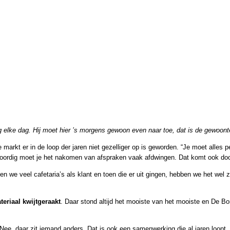
og elke dag. Hij moet hier ’s morgens gewoon even naar toe, dat is de gewoont
e markt er in de loop der jaren niet gezelliger op is geworden. “Je moet alles
woordig moet je het nakomen van afspraken vaak afdwingen. Dat komt ook doo
en we veel cafetaria’s als klant en toen die er uit gingen, hebben we het wel 
teriaal kwijtgeraakt
. Daar stond altijd het mooiste van het mooiste en De B
, daar zit iemand anders. Dat is ook een samenwerking die al jaren loopt, va