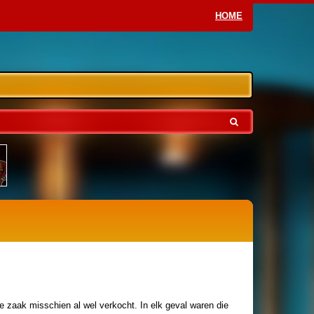
HOME
de zaak misschien al wel verkocht. In elk geval waren die