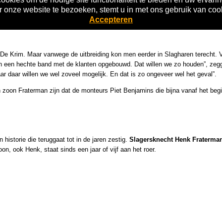
 erg gezellig café met overdekt en verwarmd terras. Een van alle gemakken v
 onze website te bezoeken, stemt u in met ons gebruik van coo
nd de jaarwisseling nog twee winkels bij. Slagharen was al bekend in het lan
Accepteren
 De Krim. Maar vanwege de uitbreiding kon men eerder in Slagharen terecht. Ve
n een hechte band met de klanten opgebouwd. Dat willen we zo houden”, zegge
r daar willen we wel zoveel mogelijk. En dat is zo ongeveer wel het geval”.
oon Fraterman zijn dat de monteurs Piet Benjamins die bijna vanaf het begin 
istorie die teruggaat tot in de jaren zestig.
Slagersknecht Henk Fraterma
, ook Henk, staat sinds een jaar of vijf aan het roer.