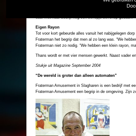
Behalve het amusementsbedrijf vinden we in het pand een
Door
uitstraalt. Verder is er de shoarma zaak en komen er ro
daar met haar bedrijf nog een schepje bovenop gedaan.
Eigen Rayon
Tot voor kort gebeurde alles vanuit het nabijgelegen dorp
Fraterman het begrip dat men al zo lang was. “We hebbe
Fraterman niet zo nodig. “We hebben een klein rayon, maa
Thans wordt er met vier mensen gewerkt. Naast vader en z
Stukje uit Magazine September 2004
“De wereld is groter dan alleen automaten”
Fraterman Amusement in Slagharen is een bedrijf met een h
Fraterman Amusement een begrip in de omgeving. Zijn zoon