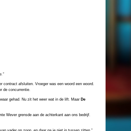
e.”
 per contract afsluiten. Vroeger was een woord een woord.
r de concurrentie.
zwaar gehad. Nu zit het weer wat in de lift. Maar
De
onte Wever grensde aan de achterkant aan ons bedrijf.
n vader op zoon, en daar ga je niet in tussen zitten.”