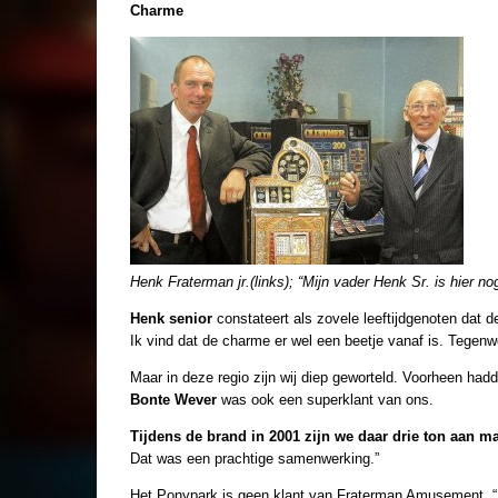
Charme
Henk Fraterman jr.(links); “Mijn vader Henk Sr. is hier n
Henk senior
constateert als zovele leeftijdgenoten dat d
Ik vind dat de charme er wel een beetje vanaf is. Tegen
Maar in deze regio zijn wij diep geworteld. Voorheen hadd
Bonte Wever
was ook een superklant van ons.
Tijdens de brand in 2001 zijn we daar drie ton aan ma
Dat was een prachtige samenwerking.”
Het Ponypark is geen klant van Fraterman Amusement. “Nee