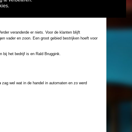
oorzien café-restaurant dat een soort nostalgische sfeer
kies.
d met haar recreatieve aanbod. Fraterman Amusement heeft
rder veranderde er niets. Voor de klanten blijft
n vader en zoon. Een groot gebied bestrijken hoeft voor
bij het bedrijf is en Rald Bruggink.
n
zag wel wat in de handel in automaten en zo werd