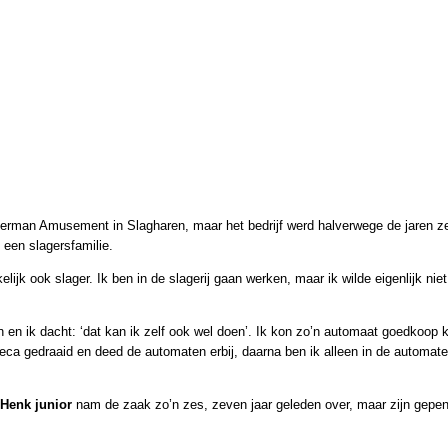
terman Amusement in Slagharen, maar het bedrijf werd halverwege de jaren zes
t een slagersfamilie.
ijk ook slager. Ik ben in de slagerij gaan werken, maar ik wilde eigenlijk niet
ik dacht: ‘dat kan ik zelf ook wel doen’. Ik kon zo’n automaat goedkoop k
reca gedraaid en deed de automaten erbij, daarna ben ik alleen in de autom
Henk junior
nam de zaak zo’n zes, zeven jaar geleden over, maar zijn gepensi