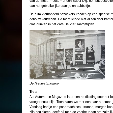
van de Most, moest met een Super-Dig, een succesvolle 
dan het gebruikelijke drankje en babbeltje.
De ruim vierhonderd bezoekers konden op een speelse ma
gebouw verkregen. De tocht leidde niet alleen door kan
glas drinken in het café De Vier Jaargetijden.
De Nieuwe Showroom
Trots
Als Automaten Magazine later een rondleiding door het bedr
vroeger natuurlijk. Toen zaten we met een paar automaatje
Vandaag had je een paar machines uitstaan, morgen kon j
zijn beginjaren, geeft hij toch de voorkeur aan het zakel