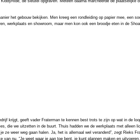
KiddyRide, de sleutel opgraven. Meteen daarna marcheerde de plaatselijke d
nier het gebouw bekijken. Men kreeg een rondleiding op papier mee, een soo
toren, werkplaats en showroom, maar men kon ook een broodje eten in de Sho
ijf krijgt, geeft vader Fraterman te kennen best trots te zijn op wat in de loo
s, die we uitzetten in de buurt. Thuis hadden we de werkplaats met alleen lich
e ze weer weg gaan halen. Ja, het is allemaal wel veranderd”, zegt Rieks Fra
ijke van nu. “Je weet waar je aan toe bent, je kunt plannen maken en uitvoere