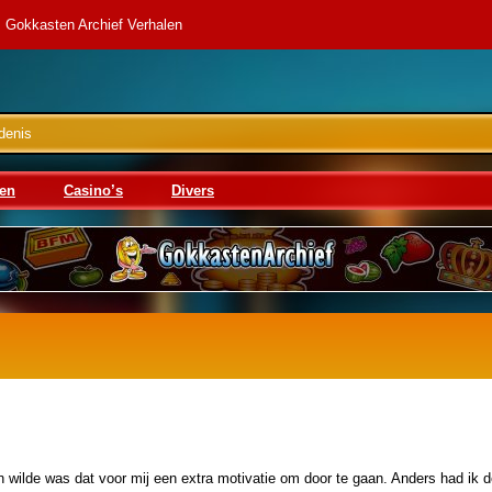
Gokkasten Archief Verhalen
denis
en
Casino’s
Divers
 in wilde was dat voor mij een extra motivatie om door te gaan. Anders had ik 