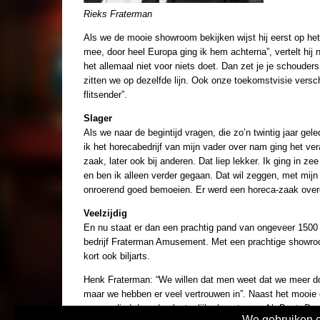
Rieks Fraterman
Als we de mooie showroom bekijken wijst hij eerst op het
mee, door heel Europa ging ik hem achterna”, vertelt hij 
het allemaal niet voor niets doet. Dan zet je je schoude
zitten we op dezelfde lijn. Ook onze toekomstvisie versch
flitsender”.
Slager
Als we naar de begintijd vragen, die zo’n twintig jaar gel
ik het horecabedrijf van mijn vader over nam ging het v
zaak, later ook bij anderen. Dat liep lekker. Ik ging in
en ben ik alleen verder gegaan. Dat wil zeggen, met mijn z
onroerend goed bemoeien. Er werd een horeca-zaak overg
Veelzijdig
En nu staat er dan een prachtig pand van ongeveer 1500 vi
bedrijf Fraterman Amusement. Met een prachtige showroo
kort ook biljarts.
Henk Fraterman: “We willen dat men weet dat we meer doe
maar we hebben er veel vertrouwen in”. Naast het mooie 
vervaardigd door de plaatselijke kunstenaar Ab Bout. D
We gebruiken co