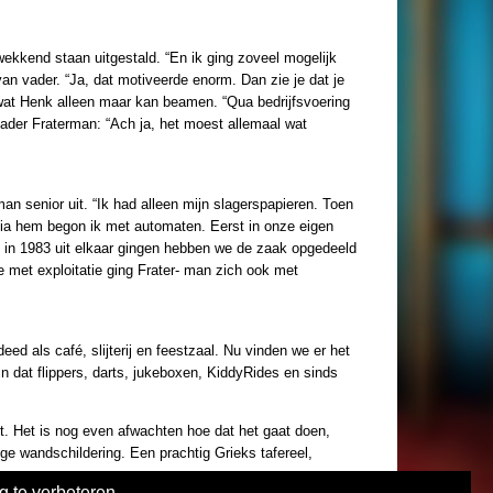
wekkend staan uitgestald. “En ik ging zoveel mogelijk
van vader. “Ja, dat motiveerde enorm. Dan zie je dat je
s wat Henk alleen maar kan beamen. “Qua bedrijfsvoering
 vader Fraterman: “Ach ja, het moest allemaal wat
man senior uit. “Ik had alleen mijn slagerspapieren. Toen
Via hem begon ik met automaten. Eerst in onze eigen
we in 1983 uit elkaar gingen hebben we de zaak opgedeeld
ve met exploitatie ging Frater- man zich ook met
ed als café, slijterij en feestzaal. Nu vinden we er het
dat flippers, darts, jukeboxen, KiddyRides en sinds
t. Het is nog even afwachten hoe dat het gaat doen,
e wandschildering. Een prachtig Grieks tafereel,
g te verbeteren.