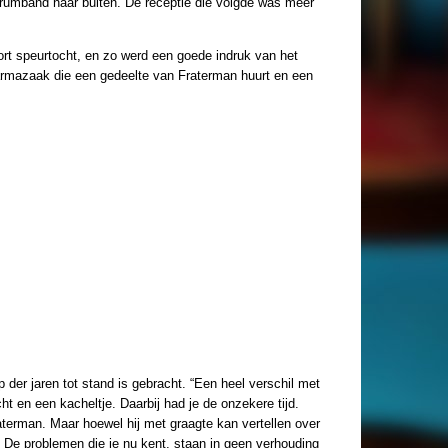
rumband naar buiten. De receptie die volgde was meer
rt speurtocht, en zo werd een goede indruk van het
armazaak die een gedeelte van Fraterman huurt en een
p der jaren tot stand is gebracht. “Een heel verschil met
t en een kacheltje. Daarbij had je de onzekere tijd.
terman. Maar hoewel hij met graagte kan vertellen over
n. De problemen die je nu kent, staan in geen verhouding