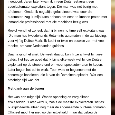
ingegooid. Jaren later kwam ik in een Duits restaurant een
speelautomatenexploitant tegen. Die man was net bezig met
afrekenen. Omdat ik nog altijd gefascineerd was door die
automaten zag ik mijn kans schoon om eens te kunnen praten met
iemand die professioneel met die machines bezig was.
Roelof vond het zo leuk dat hij binnen no time zelf exploitant was:
‘Die man had tweedehands Rotamints-automaten in de aanbieding,
voor vijftig Duitse Mark. Ik kocht er twee en bouwde ze, met veel
moeite, om voor Nederlandse guldens.
Daarna ging het snel. De week daarop kon ik ze al kwijt bij twee
cafés. Het liep zo goed dat ik bijna elke week wel bij die Duitse
exploitant op de stoep stond om weer speelautomaten te kopen.
Later begon het echte werk. Toen werd er begonnen met de
eenarmige bandieten, die ik van de Domeinen opkocht. Wat een
prachtige tijd was dat.
Met dank aan de buren
Het was een ruige tijd. Waarin spanning en zorg elkaar
afwisselden. “Later werd ik, zoals de meeste exploitanten “netjes”.
Ik exploiteerde alleen nog maar de zogenaamde puntenautomaten.
Officieel mocht er niet worden uitbetaald, maar dat gebeurde