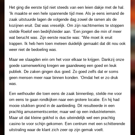
Het ging die eerste tijd niet steeds van een leien dakje met de hal.
‘Ik maakte er een hele spannende tijd mee. Als je eens iemand de
zaak uitstuurde lagen de volgende dag zowel de ramen als de
kozijnen eruit. Dat was vreselijk. Om zijn nachtmerries te stoppen
stelde Roelof een bedrijfsleider aan. ‘Een jongen die min of meer
wat berucht was. Zijn eerste reactie was: “Wie moet ik eruit
trappen. Ik heb hem toen meteen duidelijk gemaakt dat dit nou ook
weer niet de bedoeling was.
Maar we slaagden erin om het voor elkaar te krijgen. Dankzij onze
goede samenwerking kregen we gaandeweg een goed en leuk
publiek. De zaken gingen dus goed. Zo goed zelfs dat er soms
geen mensen meer naar binnen konden. ‘Omdat het er zo druk
was.
Een wethouder die toen eens de zaak binnenliep, stelde me voor
om eens te gaan rondkijken naar een grotere locatie. En hij had
mooie stukken grond in de aanbieding. Dit resulteerde in een
prachtig amusementscenter, maar wel op een industrieterrein.
Maar uit dat kleine gokhol is dus uiteindelijk wel een prachtig
casino te voor schijn gekomen. Een centrum met een schitterende
uitstraling waar de klant zich zeer op zijn gemak voelt.