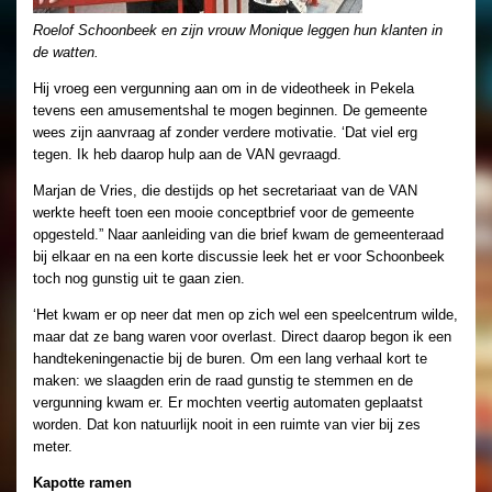
Roelof Schoonbeek en zijn vrouw Monique leggen hun klanten in
de watten.
Hij vroeg een vergunning aan om in de videotheek in Pekela
tevens een amusementshal te mogen beginnen. De gemeente
wees zijn aanvraag af zonder verdere motivatie. ‘Dat viel erg
tegen. Ik heb daarop hulp aan de VAN gevraagd.
Marjan de Vries, die destijds op het secretariaat van de VAN
werkte heeft toen een mooie conceptbrief voor de gemeente
opgesteld.” Naar aanleiding van die brief kwam de gemeenteraad
bij elkaar en na een korte discussie leek het er voor Schoonbeek
toch nog gunstig uit te gaan zien.
‘Het kwam er op neer dat men op zich wel een speelcentrum wilde,
maar dat ze bang waren voor overlast. Direct daarop begon ik een
handtekeningenactie bij de buren. Om een lang verhaal kort te
maken: we slaagden erin de raad gunstig te stemmen en de
vergunning kwam er. Er mochten veertig automaten geplaatst
worden. Dat kon natuurlijk nooit in een ruimte van vier bij zes
meter.
Kapotte ramen