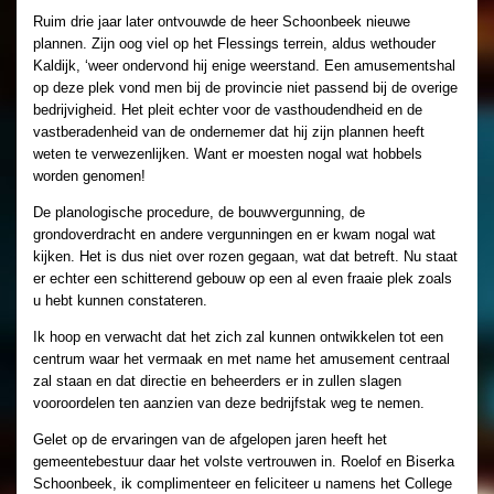
Ruim drie jaar later ontvouwde de heer Schoonbeek nieuwe
plannen. Zijn oog viel op het Flessings terrein, aldus wethouder
Kaldijk, ‘weer ondervond hij enige weerstand. Een amusementshal
op deze plek vond men bij de provincie niet passend bij de overige
bedrijvigheid. Het pleit echter voor de vasthoudendheid en de
vastberadenheid van de ondernemer dat hij zijn plannen heeft
weten te verwezenlijken. Want er moesten nogal wat hobbels
worden genomen!
De planologische procedure, de bouwvergunning, de
grondoverdracht en andere vergunningen en er kwam nogal wat
kijken. Het is dus niet over rozen gegaan, wat dat betreft. Nu staat
er echter een schitterend gebouw op een al even fraaie plek zoals
u hebt kunnen constateren.
Ik hoop en verwacht dat het zich zal kunnen ontwikkelen tot een
centrum waar het vermaak en met name het amusement centraal
zal staan en dat directie en beheerders er in zullen slagen
vooroordelen ten aanzien van deze bedrijfstak weg te nemen.
Gelet op de ervaringen van de afgelopen jaren heeft het
gemeentebestuur daar het volste vertrouwen in. Roelof en Biserka
Schoonbeek, ik complimenteer en feliciteer u namens het College