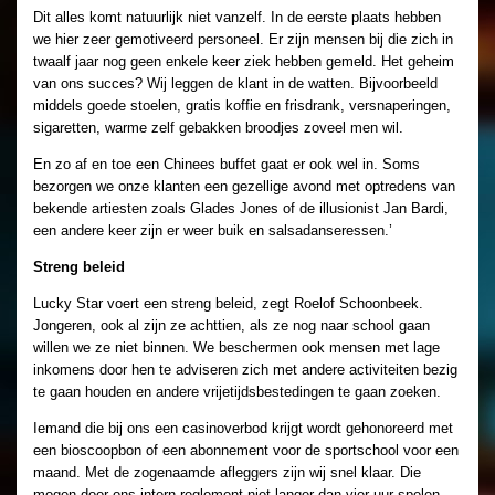
Dit alles komt natuurlijk niet vanzelf. In de eerste plaats hebben
we hier zeer gemotiveerd personeel. Er zijn mensen bij die zich in
twaalf jaar nog geen enkele keer ziek hebben gemeld. Het geheim
van ons succes? Wij leggen de klant in de watten. Bijvoorbeeld
middels goede stoelen, gratis koffie en frisdrank, versnaperingen,
sigaretten, warme zelf gebakken broodjes zoveel men wil.
En zo af en toe een Chinees buffet gaat er ook wel in. Soms
bezorgen we onze klanten een gezellige avond met optredens van
bekende artiesten zoals Glades Jones of de illusionist Jan Bardi,
een andere keer zijn er weer buik en salsadanseressen.’
Streng beleid
Lucky Star voert een streng beleid, zegt Roelof Schoonbeek.
Jongeren, ook al zijn ze achttien, als ze nog naar school gaan
willen we ze niet binnen. We beschermen ook mensen met lage
inkomens door hen te adviseren zich met andere activiteiten bezig
te gaan houden en andere vrijetijdsbestedingen te gaan zoeken.
Iemand die bij ons een casinoverbod krijgt wordt gehonoreerd met
een bioscoopbon of een abonnement voor de sportschool voor een
maand. Met de zogenaamde afleggers zijn wij snel klaar. Die
mogen door ons intern reglement niet langer dan vier uur spelen.