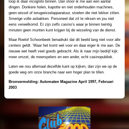
loop ik daar incognito binnen. Dan stoor ik me aan een aantal
dingen. Donkere holen, kapotte en niet onderhouden machines,
geen wissel of terugwisselapparatuur, stoelen die niet lekker zitten.
Smerige volle asbakken. Personeel dat zit te niksen en jou niet
eens verwelkomd. Er zijn zelfs casino’s waar je binnen twintig
minuten geen munten kunt krijgen bij de wisseling van de dienst.
Maar Roelof Schoonbeek benadrukt dat dit beeld lang niet voor alle
centers geldt. ‘Maar het komt wel voor en daar erger ik me aan. De
nieuwe wet heeft veel goeds gebracht. Als ik naar mijn bedrijf kijk:
meer omzet, de meerspelers en een ander, echt casinopubliek.
Laten we nou allemaal dezelfde kant op kijken, dan zijn we op de
goede weg om onze branche naar een hoger plan te tillen.
Bronvermelding: Automaten Magazine April 1997, Februari
2003