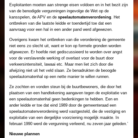
Exploitanten moeten aan strenge eisen voldoen en in het bezit zijn
van de benodigde vergunningen ingevolge de Wet op de
kansspelen, de APV en de
speelautomatenverordening
. Het
ontbreken van die laatste leidde er toendertijd toe dat een
aanvraag voor een hal in een ander pand werd afgewezen.
Overigens kwam het ontbreken van die verordening de gemeente
niet eens zo slecht uit, want er kon op formele gronden worden
afgewezen. Er hoefde niet gediscussieerd te worden over angst
voor de verslavende werking of overlast voor de buurt door
verkeersintensiteit, lawaai etc. Maar men liet zich door die
afwijzing niet uit het veld slaan. Ze benadrukten de beoogde
speelautomatenhal op een nette manier te willen runnen.
Ze zochten en vonden steun bij de buurtbewoners, die door het
plaatsen van een handtekening aangaven tegen de exploitatie van
een speelautomatenhal geen bedenkingen te hebben. Een en
ander leidde er toe dat eind 1989 door de gemeenteraad een
speelautomatenverordening werd vastgesteld, die de vestiging en
exploitatie van een dergelijke voorziening mogelijk maakte. In
februari 1990 werd de vergunning verleend, nu zeven jaar geleden.’
Nieuwe plannen