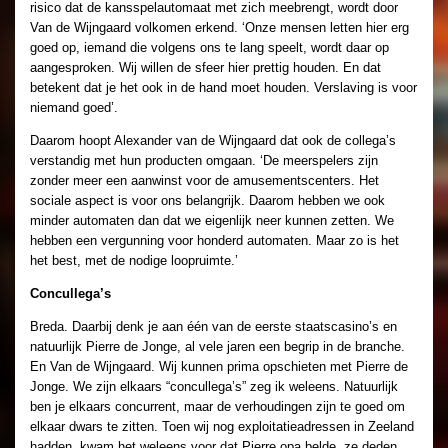
risico dat de kansspelautomaat met zich meebrengt, wordt door
Van de Wijngaard volkomen erkend. ‘Onze mensen letten hier erg
goed op, iemand die volgens ons te lang speelt, wordt daar op
aangesproken. Wij willen de sfeer hier prettig houden. En dat
betekent dat je het ook in de hand moet houden. Verslaving is voor
niemand goed’.
Daarom hoopt Alexander van de Wijngaard dat ook de collega’s
verstandig met hun producten omgaan. ‘De meerspelers zijn
zonder meer een aanwinst voor de amusementscenters. Het
sociale aspect is voor ons belangrijk. Daarom hebben we ook
minder automaten dan dat we eigenlijk neer kunnen zetten. We
hebben een vergunning voor honderd automaten. Maar zo is het
het best, met de nodige loopruimte.’
Concullega’s
Breda. Daarbij denk je aan één van de eerste staatscasino’s en
natuurlijk Pierre de Jonge, al vele jaren een begrip in de branche.
En Van de Wijngaard. Wij kunnen prima opschieten met Pierre de
Jonge. We zijn elkaars “concullega’s” zeg ik weleens. Natuurlijk
ben je elkaars concurrent, maar de verhoudingen zijn te goed om
elkaar dwars te zitten. Toen wij nog exploitatieadressen in Zeeland
hadden, kwam het weleens voor dat Pierre opa belde, ze deden