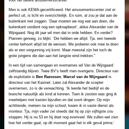
voor het betere amusementscenter.
Men is ook KEMA-gecertificeerd. Het amusementscenter ziet er
perfect uit, is licht en overzichtelijk. En ruim, al zou je dat aan de
buitenkant niet zeggen. ‘Daar moeten we nog wat aan doen, die
buitenkant verdient nog een opknapbeurt’, aldus Alexander van de
Wijngaard. Nog dit jaar wil men dat in orde hebben. En verder?
Plannen genoeg, zo blijkt. ‘Die hebben we altijd. Tja. een tweede
center behoort altijd tot de wensen. We proberen ook mee te doen
als er een vergunning vrij komt. Maar meestal zijn het toch de
grote jongens die dan aan het langste eind trekken.”
In een tijd van samengaan en overnames wil Van de Wijngaard
zelfstandig blijven. Twee BV’s heeft men overigens. Directeur van
de exploitatie is
Ben Raesssen
,
Marcel van de Wijngaard
is
directeur van het Kasinet. Later zal Alexander de scepter
overnemen, zo is de verwachting. ‘Ik leerde het bedrijf en de
branche natuurlijk als kind al kennen. Toen ik zestien was ging ik
meehelpen met kasten bijvullen en dat soort dingen. Op mijn
achttiende, meteen na mijn school, kwam ik in vaste dienst als
monteur. Tja, mijn vader zei steeds dat hij op zijn vijftigste zou
stoppen. Hij is nu 53 en hij doet nog evenveel. We zullen wel zien
hoe het verder gaat, op dit moment gaat het in elk geval prima.’