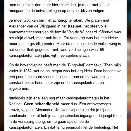
toen de keuze: dan maar hier uitbreiden, je moet met je tijd
meegaan en de ontwikkelingen op de voet blijven volgen.
Je moet uitkijken om niet achterop te raken. We praten met
Alexander van de Wijngaard in het
Kasinet
, het sfeervolle
amusementscenter van de familie Van de Wijngaard. Sfeervol was
het altijd al wel, maar ook knus. Tot voor kort was het een kleine.
maar intiem gezellig center. Maar na een ingrijpende verbouwing is
het center flink gegroeid, met twee verdiepingen waar 68
kansspelautomaten plus vijf meerspelers staan.
Op de bovendieping heeft men de “Bingo-hal” gemaakt. “Toen mijn
vader in 1982 met de hal begon was het erg klein. Daar hadden we
een paar flippers en videospelletjes staan en die waren bijna
constant bezet hoor. Later zijn er de kansspelautomaten
bijgekomen.
Inmiddels zijn er alleen nog maar kansspelautomaten in het
Kasinet.
Geen behendigheid meer
dus. Een weloverwogen
keuze, volgens Alexander. ‘Ja, want wij denken dat je bij een
combinatie, ook al heb je dan gescheiden ingangen, de jeugd toch
in de verleiding brengt om te gaan spelen op de
kansspelautomaten. En dat is nu eenmaal niet de bedoeling. Het