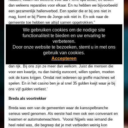
dan weleens reparaties voor elkaar. En nu hebben we bijvoorbeeld
een gezamenlijk hallenverbod. Een speler die er bij ons niet in
mag, komt er bij Pierre de Jonge ook niet in. En ook naar de
gemeente toe hebben we altijd samen opgetrokken.”
We gebruiken cookies om de nodige site
Met Holland Casino ligt het iets anders. Alexander van de
functionaliteit te bieden en uw ervaring te
Wijngaard: ‘Ja, natuurlijk. Dat komt ook omdat voorheen het
verbeteren.
casino dingen voor elkaar kreeg die wij niet mochten. De laatste
Door onze website te bezoeken, stemt u in met ons
jaren is dat wat minder erg, maar toch. Maar je ziet ook dat er
gebruik van cookies.
meer mensen vanuit het casino onze richting op komen. Het
Accepteren
zogenaamde kwartjespubliek. Die zijn ze bij het casino liever kwijt
dan rijk. Bij ons zijn ze meer dan welkom. Juist die mensen die
voor een kwartje, nu dan twintig eurocent, willen spelen, moeten
ook de kans krijgen. Omdat niet iedereen op groffe machines wil
spelen. En in het casino ben je al snel 35 gulden kwijt waar je bij
ons vijf gulden verliest.’
Breda als voortrekker
Breda was een van de gemeenten waar de kansspelbranche
serieus werd genomen. Als eerste had men ook een convenant en
kwamen er automatenwachters. ‘Vooral Nijpels was iemand die
heel reëel was, die begreep dat je met verbieden weinig kon