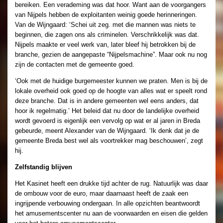
bereiken. Een verademing was dat hoor. Want aan de voorgangers
van Nijpels hebben de exploitanten weinig goede herinneringen.
Van de Wijngaard: ‘Schei uit zeg. met die mannen was niets te
beginnen, die zagen ons als criminelen. Verschrikkelijk was dat.
Nijpels maakte er veel werk van, later bleef hij betrokken bij de
branche, gezien de aangepaste “Nijpelsmachine”. Maar ook nu nog
zijn de contacten met de gemeente goed.
‘Ook met de huidige burgemeester kunnen we praten. Men is bij de
lokale overheid ook goed op de hoogte van alles wat er speelt rond
deze branche. Dat is in andere gemeenten wel eens anders, dat
hoor ik regelmatig.’ Het beleid dat nu door de landelijke overheid
wordt gevoerd is eigenlijk een vervolg op wat er al jaren in Breda
gebeurde, meent Alexander van de Wijngaard. ‘Ik denk dat je de
gemeente Breda best wel als voortrekker mag beschouwen’, zegt
hij.
Zelfstandig blijven
Het Kasinet heeft een drukke tijd achter de rug. Natuurlijk was daar
de ombouw voor de euro, maar daarnaast heeft de zaak een
ingrijpende verbouwing ondergaan. In alle opzichten beantwoordt
het amusementscenter nu aan de voorwaarden en eisen die gelden