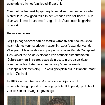
generatie die in het familiebedrijf actief is.
Over het heden weet hij genoeg te vertellen maar volgens vader
Marcel is hij ook goed thuis in het verleden van het bedrijf. ‘Dus
daar was ik mooi klaar mee’, zegt hij als Automaten Magazine
arriveert.
Kermisverleden
‘Wij zijn nog verwant aan de familie
Janvier,
een heel bekende
naam uit het kermisverleden natuurlijk’, zegt Alexander van de
Wijngaard. Maar na de oorlog legde grootvader Van de Wijngaard
zich vooral toe op de exploitatie van amusementsautomaten.
‘
Jukeboxen en flippers
, zoals de meeste mensen uit deze
branche deden. Later kwamen de bingo’s en de eerste
kansspelautomaten erbij.’ Er werd geëxploiteerd in Brabant, maar
ook in Zeeland.
In 1982 werd echter door Marcel van de Wijngaard de
automatenhal geopend die nu nog op hetzelfde pand, op de hoek
van de Ginnekenweg, is gevestigd.