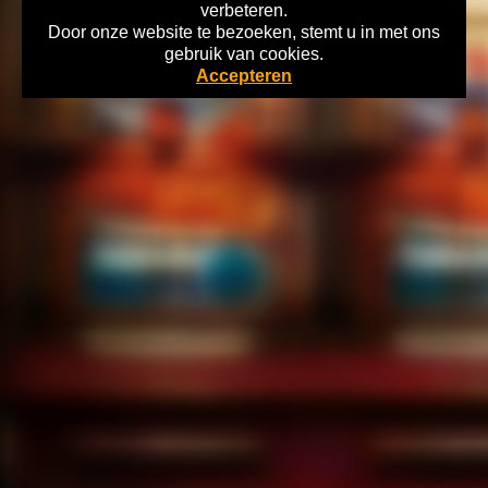
verbeteren.
Door onze website te bezoeken, stemt u in met ons
Home
gebruik van cookies.
Copyright 2026 Gokkasten-Archief.nl Lees hier alles over de Historie
Accepteren
Nederlandse Kansspelen