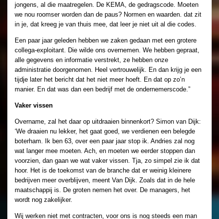
jongens, al die maatregelen. De KEMA, de gedragscode. Moeten
we nou roomser worden dan de paus? Normen en waarden. dat zit
in je, dat kreeg je van thuis mee, dat leer je niet uit al die codes.
Een paar jaar geleden hebben we zaken gedaan met een grotere
collega-exploitant. Die wilde ons overnemen. We hebben gepraat,
alle gegevens en informatie verstrekt, ze hebben onze
administratie doorgenomen. Heel vertrouwelijk. En dan krijg je een
tijdje later het bericht dat het niet meer hoeft. En dat op zo’n
manier. En dat was dan een bedrijf met de ondernemerscode.”
Vaker vissen
Overname, zal het daar op uitdraaien binnenkort? Simon van Dijk:
‘We draaien nu lekker, het gaat goed, we verdienen een belegde
boterham. Ik ben 63, over een paar jaar stop ik. Andries zal nog
wat langer mee moeten. Ach, en moeten we eerder stoppen dan
voorzien, dan gaan we wat vaker vissen. Tja, zo simpel zie ik dat
hoor. Het is de toekomst van de branche dat er weinig kleinere
bedrijven meer overblijven, meent Van Dijk. Zoals dat in de hele
maatschappij is. De groten nemen het over. De managers, het
wordt nog zakelijker.
Wij werken niet met contracten, voor ons is nog steeds een man