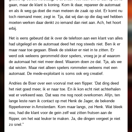
gaan, maar de klant is koning. Kom ik daar, repareer de automaat
en als ik weg ga doet die man meteen de zaak op slot. Er komt nu
toch niemand meer, zegt ie. Tja, dat wij dan op die dag wel hebben
moeten werken daar denkt zo iemand dan niet aan. Ach, het hoort
erbij.
Het is eens gebeurd dat ik over de telefoon aan een klant van alles
had uitgelegd en de automaat deed het nog steeds niet. Ben ik er
maar naar toe gegaan. Bleek de stekker er niet in te zitten. Er
werd ook weleens gerommeld door spelers, vroeg je je af waarom
de automaat het niet meer deed. Waarom doen ze dat. Tja, als we
dat wisten. Maar niet alleen spelers rommelen weleens met een
automaat. De mede-exploitant is soms ook erg creatief.
Andries de Boer over een voorval met een flipper. ‘Dat ding deed
het niet goed meer, ik er naar toe. En ik kon echt niet achterhalen
wat er verkeerd was. Dat was me nog nooit overkomen. Afijn, ten
lange leste nam ik contact op met Henk de Jager, de bekende
flipperkenner in Amsterdam. Kom maar langs, zei Henk. Wat bleek
nou, had die klant voor de gein zelf wat zitten frutsen aan de
flipper, om het wat leuker te maken. Ja, die dingen vergeet je niet
zo snel.”