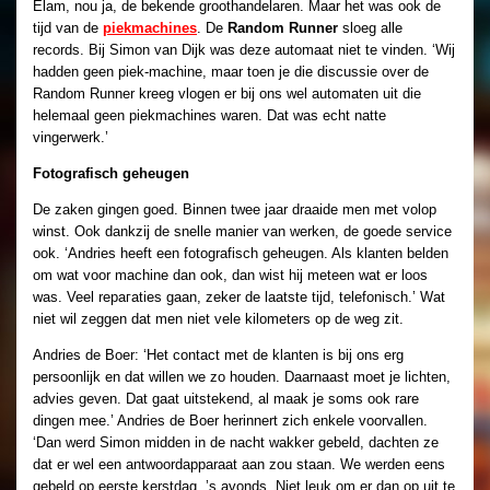
Elam, nou ja, de bekende groothandelaren. Maar het was ook de
tijd van de
piekmachines
. De
Random Runner
sloeg alle
records. Bij Simon van Dijk was deze automaat niet te vinden. ‘Wij
hadden geen piek-machine, maar toen je die discussie over de
Random Runner kreeg vlogen er bij ons wel automaten uit die
helemaal geen piekmachines waren. Dat was echt natte
vingerwerk.’
Fotografisch geheugen
De zaken gingen goed. Binnen twee jaar draaide men met volop
winst. Ook dankzij de snelle manier van werken, de goede service
ook. ‘Andries heeft een fotografisch geheugen. Als klanten belden
om wat voor machine dan ook, dan wist hij meteen wat er loos
was. Veel repагаties gaan, zeker de laatste tijd, telefonisch.’ Wat
niet wil zeggen dat men niet vele kilometers op de weg zit.
Andries de Boer: ‘Het contact met de klanten is bij ons erg
persoonlijk en dat willen we zo houden. Daarnaast moet je lichten,
advies geven. Dat gaat uitstekend, al maak je soms ook rare
dingen mee.’ Andries de Boer herinnert zich enkele voorvallen.
‘Dan werd Simon midden in de nacht wakker gebeld, dachten ze
dat er wel een antwoordapparaat aan zou staan. We werden eens
gebeld op eerste kerstdag, ’s avonds. Niet leuk om er dan op uit te