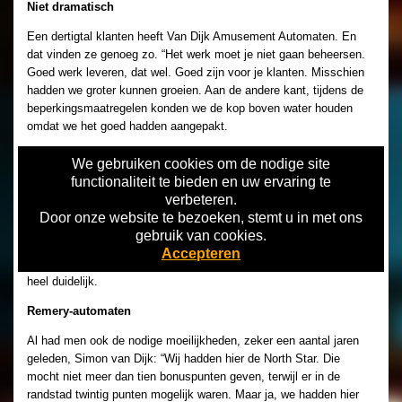
Niet dramatisch
Een dertigtal klanten heeft Van Dijk Amusement Automaten. En
dat vinden ze genoeg zo. “Het werk moet je niet gaan beheersen.
Goed werk leveren, dat wel. Goed zijn voor je klanten. Misschien
hadden we groter kunnen groeien. Aan de andere kant, tijdens de
beperkingsmaatregelen konden we de kop boven water houden
omdat we het goed hadden aangepakt.
We hadden weinig automaten in de laagdrempelige horeca. Je
We gebruiken cookies om de nodige site
merkt een teruggang, maar het was niet dramatisch. En nu zit je
functionaliteit te bieden en uw ervaring te
met die samengestelde inrichtingen. Het komt weleens voor dat er
verbeteren.
meningsverschillen zijn met de overheid. Is een inrichting nou wel
Door onze website te bezoeken, stemt u in met ons
of niet hoogdrempelig. Bij twijfelgevallen is er de VAN die ons dan
gebruik van cookies.
bijstaat. Jan Willem Wijsman heeft voor een collega exploitant ook
Accepteren
eens iets opgelost. Prima, maar over het algemeen is het allemaal
heel duidelijk.
Remery-automaten
Al had men ook de nodige moeilijkheden, zeker een aantal jaren
geleden, Simon van Dijk: “Wij hadden hier de North Star. Die
mocht niet meer dan tien bonuspunten geven, terwijl er in de
randstad twintig punten mogelijk waren. Maar ja, we hadden hier