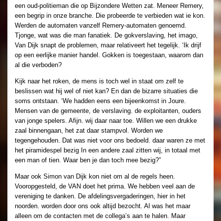
een oud-politieman die op Bijzondere Wetten zat. Meneer Remery,
een begrip in onze branche. Die probeerde te verbieden wat ie kon.
Werden de automaten vanzelf Remery-automaten genoemd.
Tjonge, wat was die man fanatiek. De gokverslaving, het imago,
Van Dijk snapt de problemen, maar relativeert het tegelijk. ‘Ik drijf
op een eerlijke manier handel. Gokken is toegestaan, waarom dan
al die verboden?
Kijk naar het roken, de mens is toch wel in staat om zelf te
beslissen wat hij wel of niet kan? En dan de bizarre situaties die
soms ontstaan. ‘We hadden eens een bijeenkomst in Joure.
Mensen van de gemeente, de verslaving. de exploitanten, ouders
van jonge spelers. Afijn. wij daar naar toe. Willen we een drukke
zaal binnengaan, het zat daar stampvol. Worden we
tegengehouden. Dat was niet voor ons bedoeld. daar waren ze met
het piramidespel bezig In een andere zaal zitten wij, in totaal met
een man of tien. Waar ben je dan toch mee bezig?”
Maar ook Simon van Dijk kon niet om al de regels heen.
Vooropgesteld, de VAN doet het prima. We hebben veel aan de
vereniging te danken. De afdelingsvergaderingen, hier in het
noorden. worden door ons ook altijd bezocht. Al was het maar
alleen om de contacten met de collega’s aan te halen. Maar