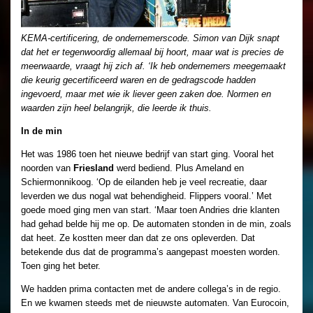
KEMA-certificering, de ondernemerscode. Simon van Dijk snapt
dat het er tegenwoordig allemaal bij hoort, maar wat is precies de
meerwaarde, vraagt hij zich af. ‘Ik heb ondernemers meegemaakt
die keurig gecertificeerd waren en de gedragscode hadden
ingevoerd, maar met wie ik liever geen zaken doe. Normen en
waarden zijn heel belangrijk, die leerde ik thuis.
In de min
Het was 1986 toen het nieuwe bedrijf van start ging. Vooral het
noorden van
Friesland
werd bediend. Plus Ameland en
Schiermonnikoog. ‘Op de eilanden heb je veel recreatie, daar
leverden we dus nogal wat behendigheid. Flippers vooral.’ Met
goede moed ging men van start. ‘Maar toen Andries drie klanten
had gehad belde hij me op. De automaten stonden in de min, zoals
dat heet. Ze kostten meer dan dat ze ons opleverden. Dat
betekende dus dat de programma’s aangepast moesten worden.
Toen ging het beter.
We hadden prima contacten met de andere collega’s in de regio.
En we kwamen steeds met de nieuwste automaten. Van Eurocoin,