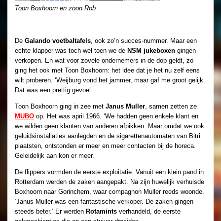
Toon Boxhoorn en zoon Rob
De
Galando voetbaltafels
, ook zo’n succes-nummer. Maar een
echte klapper was toch wel toen we de
NSM jukeboxen
gingen
verkopen. En wat voor zovele ondernemers in de dop geldt, zo
ging het ook met Toon Boxhoorn: het idee dat je het nu zelf eens
wilt proberen. ‘Weijburg vond het jammer, maar gaf me groot gelijk.
Dat was een prettig gevoel.
Toon Boxhoorn ging in zee met
Janus Muller
, samen zetten ze
MUBO
op. Het was april 1966. ‘We hadden geen enkele klant en
we wilden geen klanten van anderen afpikken. Maar omdat we ook
geluidsinstallaties aanlegden en de sigarettenautomaten van Bitri
plaatsten, ontstonden er meer en meer contacten bij de horeca.
Geleidelijk aan kon er meer.
De flippers vormden de eerste exploitatie. Vanuit een klein pand in
Rotterdam werden de zaken aangepakt. Na zijn huwelijk verhuisde
Boxhoorn naar Gorinchem, waar compagnon Muller reeds woonde.
‘Janus Muller was een fantastische verkoper. De zaken gingen
steeds beter.’ Er werden
Rotamints
verhandeld, de eerste