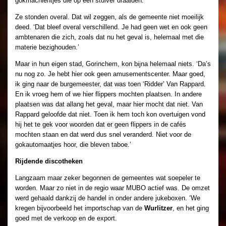
gokmachientjes die op een stuiver draaiden.
Ze stonden overal. Dat wil zeggen, als de gemeente niet moeilijk
deed. ‘Dat bleef overal verschillend. Je had geen wet en ook geen
ambtenaren die zich, zoals dat nu het geval is, helemaal met die
materie bezighouden.’
Maar in hun eigen stad, Gorinchem, kon bijna helemaal niets. ‘Da’s
nu nog zo. Je hebt hier ook geen amusementscenter. Maar goed,
ik ging naar de burgemeester, dat was toen ‘Ridder’ Van Rappard.
En ik vroeg hem of we hier flippers mochten plaatsen. In andere
plaatsen was dat allang het geval, maar hier mocht dat niet. Van
Rappard geloofde dat niet. Toen ik hem toch kon overtuigen vond
hij het te gek voor woorden dat er geen flippers in de cafés
mochten staan en dat werd dus snel veranderd. Niet voor de
gokautomaatjes hoor, die bleven taboe.’
Rijdende discotheken
Langzaam maar zeker begonnen de gemeentes wat soepeler te
worden. Maar zo niet in de regio waar MUBO actief was. De omzet
werd gehaald dankzij de handel in onder andere jukeboxen. ‘We
kregen bijvoorbeeld het importschap van de
Wurlitzer
, en het ging
goed met de verkoop en de export.