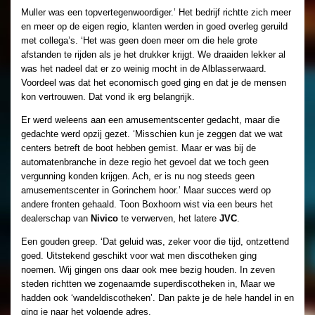
Muller was een topvertegenwoordiger.’ Het bedrijf richtte zich meer
en meer op de eigen regio, klanten werden in goed overleg geruild
met collega’s. ‘Het was geen doen meer om die hele grote
afstanden te rijden als je het drukker krijgt. We draaiden lekker al
was het nadeel dat er zo weinig mocht in de Alblasserwaard.
Voordeel was dat het economisch goed ging en dat je de mensen
kon vertrouwen. Dat vond ik erg belangrijk.
Er werd weleens aan een amusementscenter gedacht, maar die
gedachte werd opzij gezet. ‘Misschien kun je zeggen dat we wat
centers betreft de boot hebben gemist. Maar er was bij de
automatenbranche in deze regio het gevoel dat we toch geen
vergunning konden krijgen. Ach, er is nu nog steeds geen
amusementscenter in Gorinchem hoor.’ Maar succes werd op
andere fronten gehaald. Toon Boxhoorn wist via een beurs het
dealerschap van
Nivico
te verwerven, het latere
JVC
.
Een gouden greep. ‘Dat geluid was, zeker voor die tijd, ontzettend
goed. Uitstekend geschikt voor wat men discotheken ging
noemen. Wij gingen ons daar ook mee bezig houden. In zeven
steden richtten we zogenaamde superdiscotheken in, Maar we
hadden ook ‘wandeldiscotheken’. Dan pakte je de hele handel in en
ging je naar het volgende adres.