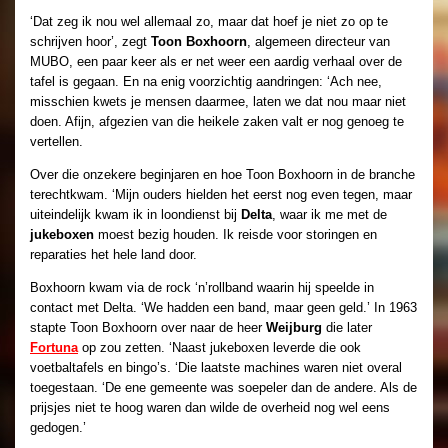
‘Dat zeg ik nou wel allemaal zo, maar dat hoef je niet zo op te
schrijven hoor’, zegt
Toon Boxhoorn
, algemeen directeur van
MUBO, een paar keer als er net weer een aardig verhaal over de
tafel is gegaan. En na enig voorzichtig aandringen: ‘Ach nee,
misschien kwets je mensen daarmee, laten we dat nou maar niet
doen. Afijn, afgezien van die heikele zaken valt er nog genoeg te
vertellen.
Over die onzekere beginjaren en hoe Toon Boxhoorn in de branche
terechtkwam. ‘Mijn ouders hielden het eerst nog even tegen, maar
uiteindelijk kwam ik in loondienst bij
Delta
, waar ik me met de
jukeboxen
moest bezig houden. Ik reisde voor storingen en
reparaties het hele land door.
Boxhoorn kwam via de rock ‘n’rollband waarin hij speelde in
contact met Delta. ‘We hadden een band, maar geen geld.’ In 1963
stapte Toon Boxhoorn over naar de heer
Weijburg
die later
Fortuna
op zou zetten. ‘Naast jukeboxen leverde die ook
voetbaltafels en bingo’s. ‘Die laatste machines waren niet overal
toegestaan. ‘De ene gemeente was soepeler dan de andere. Als de
prijsjes niet te hoog waren dan wilde de overheid nog wel eens
gedogen.’