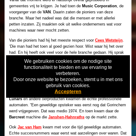
gemeentes vrij te krijgen. Je had toen de
Music Corporation
, de
voorganger van de
VAN
. Daarin zaten de pioniers van deze
branche. Maar het nadeel was dat die mensen er met allerlei
petten inzaten. Zij maakten ook uit welke ondernemers wat voor
machines waar neer mocht zetten.
Van die pioniers had hij het meeste respect voor
Cees Wetsteijn
.
‘Die man had het toen al goed gezien hoor. Wist waar hij het over
had. En hij heeft ook veel voor de hele branche gedaan. Hij sprak
altijd namens ons allemaal en heeft daar veel mee bereikt. Maar
We gebruiken cookies om de nodige site
helaas werd maar al te vaak gedacht dat hij zeurde als hij ons
functionaliteit te bieden en uw ervaring te
wees op zaken die volgens hem niet helemaal goed zaten. Hij was
verbeteren.
geen man die de zaal op kon zwepen, maar hij had het zeker wel
Door onze website te bezoeken, stemt u in met ons
bij het rechte eind.
gebruik van cookies.
Accepteren
Inmiddels veroverden de kansspelmachines het land. Na de
Lunars
en andere oerproducten kwamen de echte professionele
automaten. “Een geweldige opsteker was eerst nog dat Gorinchem
werd vrijgegeven. Dat was medio 1974. En toen kwam daar de
Barcrest
machine die
Janshen-Hahnraths
op de markt zette.
Ook
Jac van Ham
kwam met voor die tijd geweldige automaten.
Echte succesnummers waar eerst wat aarzelingen over waren. Dat