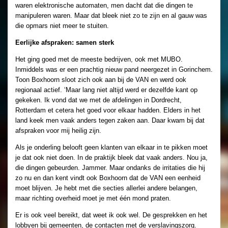
waren elektronische automaten, men dacht dat die dingen te
manipuleren waren. Maar dat bleek niet zo te zijn en al gauw was
die opmars niet meer te stuiten.
Eerlijke afspraken: samen sterk
Het ging goed met de meeste bedrijven, ook met MUBO.
Inmiddels was er een prachtig nieuw pand neergezet in Gorinchem.
Toon Boxhoorn sloot zich ook aan bij de VAN en werd ook
regionaal actief. ‘Maar lang niet altijd werd er dezelfde kant op
gekeken. Ik vond dat we met de afdelingen in Dordrecht,
Rotterdam et cetera het goed voor elkaar hadden. Elders in het
land keek men vaak anders tegen zaken aan. Daar kwam bij dat
afspraken voor mij heilig zijn.
Als je onderling belooft geen klanten van elkaar in te pikken moet
je dat ook niet doen. In de praktijk bleek dat vaak anders. Nou ja,
die dingen gebeurden. Jammer. Maar ondanks de irritaties die hij
zo nu en dan kent vindt ook Boxhoorn dat de VAN een eenheid
moet blijven. Je hebt met die secties allerlei andere belangen,
maar richting overheid moet je met één mond praten.
Er is ook veel bereikt, dat weet ik ook wel. De gesprekken en het
lobbyen bij gemeenten, de contacten met de verslavingszorg.