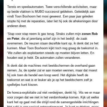
Tennis en speelautomaten. Twee verschillende activiteiten, maar
op beide vlakken is MUBO succesvol gebleken. Geleidelijk aan
vindt Toon Boxhoorn het mooi geweest. Een paar jaar geleden
stopte hij met de reparaties, later liet hij ook de afrekeningen door
anderen doen.
‘Stap voor stap neem ik gas terug. Straks zullen mijn
zonen Rob
en Peter
, die al jarenlang actief zijn in het bedrijf. de zaak
overnemen. De neuzen staan dezelfde kant op, ik denk dat ze het
kunnen. Maar Toon Boxhoorn kijkt toch nog graag de toekomst in.
‘We zullen als exploitanten steeds op moeten blijven letten. En
houden wat je hebt. De automaten zullen veranderen.
Ik denk dat de machines met beeldschermen de overhand gaan
nemen. Ja, de speler zal er aan moeten wennen, maar dat moest
hij ook toen de hendel een knop werd. Het digitale heeft de
toekomst en wat is er leuker als je op het beeldscherm zelf je
spelletjes kunt kiezen.
De horeca-exploitatie zal niet verdwijnen, denkt hij. ‘Als we er maar
voor zorgen dat we niet in het verdomhoekje komen. Kijk uit welke
kant het op gaat met die strijd rond de samengestelde inrichtingen.
Het café is een sociaal ontmoetingspunt. Je kunt er drinken, maar