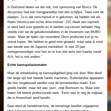
In Duitsland deden we dat ook, met sponsoring van Nívico. De
discjockey had een mengpaneeltje met drie schijfjes. Twee voor de
plaatjes. Zo is dat verschijnsel er in gekomen, wij hadden net als
Radio Veronica een echte drive-inshow.’ JVC bleek een topmerk,
er werd hard voor gewerkt en er werden successen behaald. Nog
steeds zien we de geluidsinstallaties in de showroom van MUBO
staan. ‘Maar de tijden zijn veranderd. Deze producten kun je nu
overal kopen. We hebben er goed mee gewerkt, maar waar ik nooit
aan wende was de Japanse mentaliteit. Ik was 25 jaar
vertegenwoordiger voor hen en er kon niet eens een kaartje vanaf.
Ach, het is niet anders.”
Echte kansspelautomaten
Maar de ontwikkeling op kansspelgebied ging ook door. Men deed
het lange tijd met tweede hands machines. Buitenlandse apparaten
die hier omgebouwd werden voor de binnenlandse markt. Een
goede handel, maar het was ‘puin’, zegt Boxhoorn nu. Maar later
kwam het betere professionele werk. ‘Eerst was er nog de mijlpaal
die in Amersfoort werd bereikt.
Daar werd de hendelmachine, de eenarmige bandiet vrijgegeven.
Vanaf dat moment werd er natuurlijk overal geprobeerd in